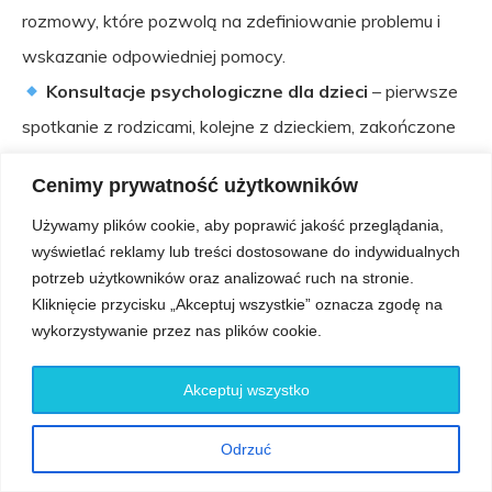
rozmowy, które pozwolą na zdefiniowanie problemu i
wskazanie odpowiedniej pomocy.
Konsultacje psychologiczne dla dzieci
– pierwsze
spotkanie z rodzicami, kolejne z dzieckiem, zakończone
podsumowaniem i propozycjami działań
Cenimy prywatność użytkowników
terapeutycznych.
Używamy plików cookie, aby poprawić jakość przeglądania,
Poradnictwo psychologiczne
– regularne spotkania,
wyświetlać reklamy lub treści dostosowane do indywidualnych
które pomagają odzyskać równowagę emocjonalną i
potrzeb użytkowników oraz analizować ruch na stronie.
realizować potrzeby oraz zadania rozwojowe.
Kliknięcie przycisku „Akceptuj wszystkie” oznacza zgodę na
wykorzystywanie przez nas plików cookie.
Interwencja kryzysowa
– krótkoterminowa pomoc
w sytuacjach kryzysowych.
Akceptuj wszystko
Poradnictwo dla rodziców
– pomoc w
zdefiniowaniu i redukowaniu trudności między rodzicem
Odrzuć
a dzieckiem.