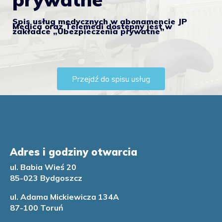
Spis usług medycznych w abonamencie JP
Medica oraz Telemedi dostępny jest w
zakładce „Ubezpieczenia prywatne”
Przejdź do spisu usług
Adres i godziny otwarcia
ul. Babia Wieś 20
85-023 Bydgoszcz
ul. Adama Mickiewicza 134A
87-100 Toruń