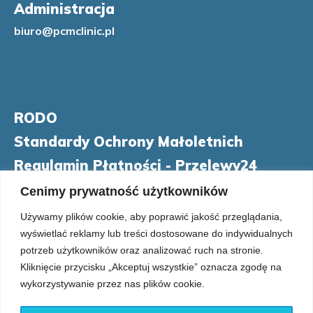
Administracja
b
iuro@pcmclinic.pl
RODO
Standardy Ochrony Małoletnich
Regulamin Płatności - Przelewy24
Regulamin Telekonsultacji
Cenimy prywatność użytkowników
Używamy plików cookie, aby poprawić jakość przeglądania,
wyświetlać reklamy lub treści dostosowane do indywidualnych
potrzeb użytkowników oraz analizować ruch na stronie.
Kliknięcie przycisku „Akceptuj wszystkie” oznacza zgodę na
wykorzystywanie przez nas plików cookie.
©2025 POLSKIE CENTRA MEDYCZNE | All Rights Reserved